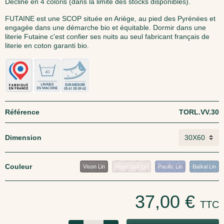
Décliné en 4 coloris (dans la limite des stocks disponibles).
FUTAINE est une SCOP située en Ariège, au pied des Pyrénées et
engagée dans une démarche bio et équitable. Dormir dans une
literie Futaine c'est confier ses nuits au seul fabricant français de
literie en coton garanti bio.
Référence
TORL.VV.30
Dimension
Couleur
Vison Lin
Rose clair Lin
Pacific Lin
Baïkal Lin
37,00 €
TTC