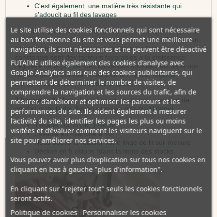
C'est également une matière très résistante qui
s'adoucit au fil des lavages
Le site utilise des cookies fonctionnels qui sont nécessaire
80% de la production mondiale de lin est européenne. C'est
au bon fonctionne du site et vous permet une meilleure
une fibre bien introduite en Europe et surtout en France. Un
navigation, ils sont nécessaires et ne peuvent être désactivé
climat tempéré, une pluviosité et des températures
constantes sont des facteurs favorables à la croissance
FUTAINE utilise également des cookies d'analyse avec
régulière de la plante. Ces conditions sont réunies dans nos
Google Analytics ainsi que des cookies publicitaires, qui
régions de Normandie et Nord de la France, régions
permettent de déterminer le nombre de visites, de
d'origine du lin que nous vous proposons.
comprendre la navigation et les sources du trafic, afin de
2 façons de l'utiliser:
Lavé froissé, pour une sensation de
mesurer, d’améliorer et optimiser les parcours et les
confort et de lit douillet ou repassé, plus traditionnel.
performances du site. Ils aident également à mesurer
l’activité du site, identifier les pages les plus ou moins
Tissage 100% Lin, 170g/m²
visitées et d’évaluer comment les visiteurs naviguent sur le
Lavable en machine à 40°
site pour améliorer nos services.
Nous pouvons réaliser votre linge de lit sur-mesure
Décliné en 5 coloris (dans la limite des stocks
Vous pouvez avoir plus d'explication sur tous nos cookies en
disponibles)
cliquant en bas à gauche "plus d'information".
En cliquant sur "rejeter tout" seuls les cookies fonctionnels
seront actifs.
Politique de cookies
Personnaliser les cookies