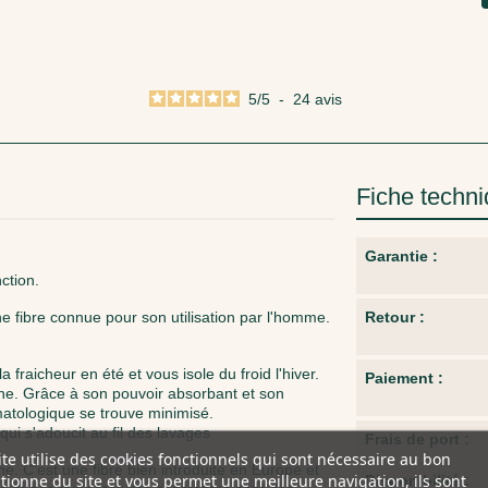
5
/
5
-
24
avis
Fiche techn
Garantie :
ction.
nne fibre connue pour son utilisation par l'homme.
Retour :
a fraicheur en été et vous isole du froid l'hiver.
Paiement :
aine. Grâce à son pouvoir absorbant et son
atologique se trouve minimisé.
ui s'adoucit au fil des lavages
Frais de port :
ite utilise des cookies fonctionnels qui sont nécessaire au bon
. C'est une fibre bien introduite en Europe et
tionne du site et vous permet une meilleure navigation, ils sont
Disponibilité :