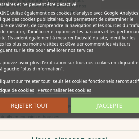
té et des températures constantes sont des
ssaires et ne peuvent être désactivé
 plante. Ces conditions sont réunies dans nos
s d'origine du lin que nous vous proposons.
INE utilise également des cookies d'analyse avec Google Analytics
i que des cookies publicitaires, qui permettent de déterminer le
ion de confort et de lit douillet ou repassé, plus
re de visites, de comprendre la navigation et les sources du trafic
 de mesurer, d’améliorer et optimiser les parcours et les performa
ite. Ils aident également à mesurer l’activité du site, identifier les
s les plus ou moins visitées et d’évaluer comment les visiteurs
mesure
guent sur le site pour améliorer nos services.
 pouvez avoir plus d'explication sur tous nos cookies en cliquant e
à gauche "plus d'information".
liquant sur "rejeter tout" seuls les cookies fonctionnels seront actif
tique de cookies
Personnaliser les cookies
REJETER TOUT
J'ACCEPTE
re savoir-faire nous permet de fabriquer tous nos
teuils en coussins et housses.