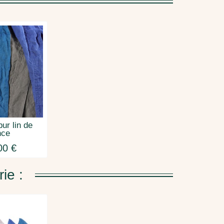
pur lin de
nce
00 €
ie :