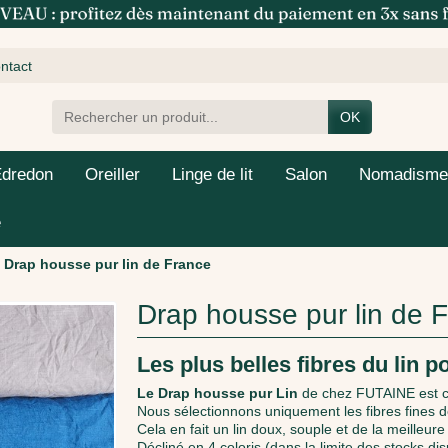
ntact
OK
Edredon
Oreiller
Linge de lit
Salon
Nomadisme
e
Drap housse pur lin de France
Drap housse pur lin de 
Les plus belles fibres du lin po
Le Drap housse pur Lin
de chez FUTAINE est 
Nous sélectionnons uniquement les fibres fines d
Cela en fait un lin doux, souple et de la meilleure 
Décliné en 4 coloris (dans la limite des stocks dis