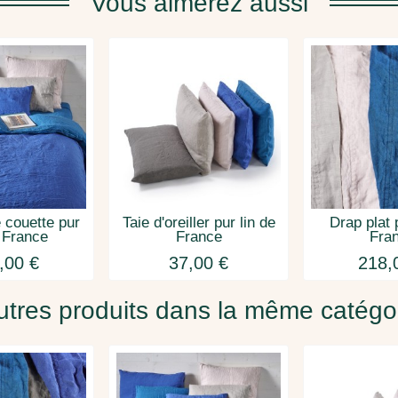
Vous aimerez aussi
 couette pur
Taie d'oreiller pur lin de
Drap plat 
e France
France
Fra
,00 €
37,00 €
218,
utres produits dans la même catégor