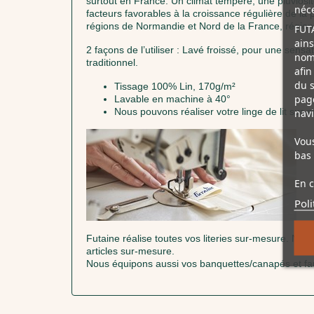
surtout en France. Un climat tempéré, une pluviosi
néce
facteurs favorables à la croissance régulière de la
régions de Normandie et Nord de la France, région
FUTA
ains
2 façons de l’utiliser : Lavé froissé, pour une sensat
nomb
traditionnel.
afin
du s
Tissage 100% Lin, 170g/m²
page
Lavable en machine à 40°
Nous pouvons réaliser votre linge de lit sur-
navi
Vous
bas 
En c
Poli
Futaine réalise toutes vos literies sur-mesure. Not
articles sur-mesure.
Nous équipons aussi vos banquettes/canapés et fau