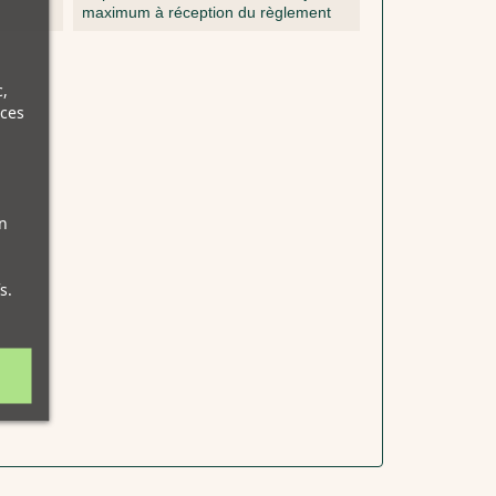
maximum à réception du règlement
,
nces
n
s.