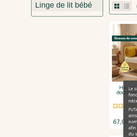
Linge de lit bébé
Housse 
Le s
double g
fonc
néce
FUTA
ains
67,00 €
nomb
afin
du s