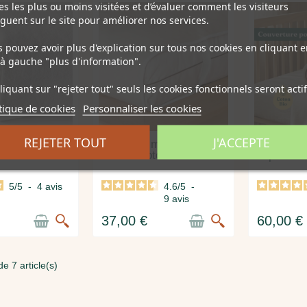
s les plus ou moins visitées et d’évaluer comment les visiteurs
guent sur le site pour améliorer nos services.
 pouvez avoir plus d'explication sur tous nos cookies en cliquant e
à gauche "plus d'information".
liquant sur "rejeter tout" seuls les cookies fonctionnels seront actif
tique de cookies
Personnaliser les cookies
REJETER TOUT
J'ACCEPTE
ousse bébé
Protège matelas bébé
Carré en
cru naturel
coton bio
polaire
5
/
5
-
4
avis
4.6
/
5
-
9
avis
37,00 €
60,00 €
e 7 article(s)