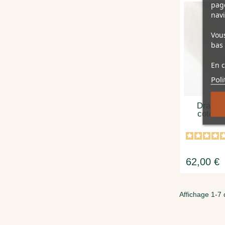
page
navi
Vous
bas 
En c
Poli
Drap h
coton é
62,00 €
Affichage 1-7 d