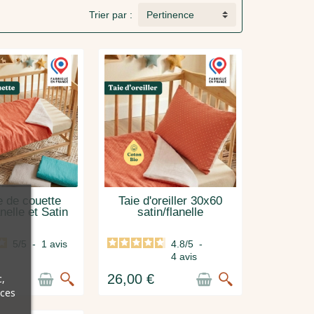
Trier par :
Pertinence
 de couette
Taie d'oreiller 30x60
nelle et Satin
satin/flanelle
5
/
5
-
1
avis
4.8
/
5
-
4
avis
26,00 €
,
nces