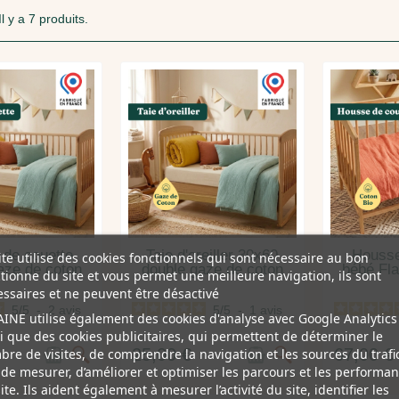
Il y a 7 produits.
de couette
Taie d'oreiller 30x60
Housse
ite utilise des cookies fonctionnels qui sont nécessaire au bon
aze de coton
double gaze de coton
bébé Fla
tionne du site et vous permet une meilleure navigation, ils sont
ssaires et ne peuvent être désactivé
5
/
5
-
2
avis
5
/
5
-
1
avis
INE utilise également des cookies d'analyse avec Google Analytics
i que des cookies publicitaires, qui permettent de déterminer le
25,00 €
67,00 €
re de visites, de comprendre la navigation et les sources du trafic
 de mesurer, d’améliorer et optimiser les parcours et les performa
ite. Ils aident également à mesurer l’activité du site, identifier les