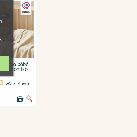
n
s.
veloppe bébé -
 de coton bio
5
/
5
-
4
avis