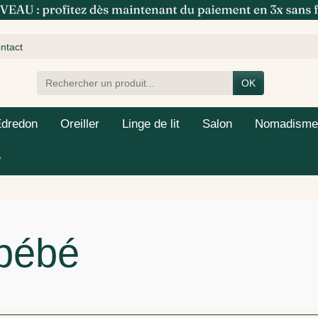
ntact
OK
Edredon
Oreiller
Linge de lit
Salon
Nomadisme
e
 bébé