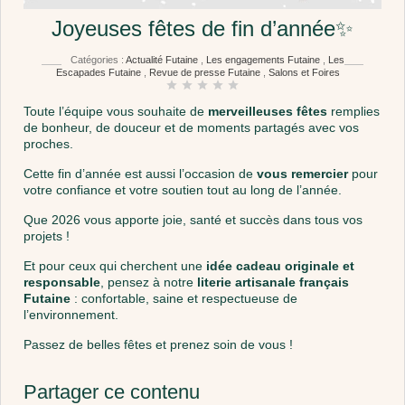
Joyeuses fêtes de fin d’année✨
Catégories :
Actualité Futaine
,
Les engagements Futaine
,
Les
Escapades Futaine
,
Revue de presse Futaine
,
Salons et Foires
star
star
star
star
star
Toute l’équipe vous souhaite de
merveilleuses fêtes
remplies
de bonheur, de douceur et de moments partagés avec vos
proches.
Cette fin d’année est aussi l’occasion de
vous remercier
pour
votre confiance et votre soutien tout au long de l’année.
Que 2026 vous apporte joie, santé et succès dans tous vos
projets !
Et pour ceux qui cherchent une
idée cadeau originale et
responsable
,
pensez à notre
literie artisanale français
Futaine
: confortable, saine et respectueuse de
l’environnement.
Passez de belles fêtes et prenez soin de vous !
Partager ce contenu