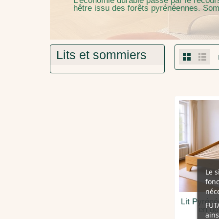
L'économie durable passe par le recours
hêtre issu des forêts pyrénéennes. Sommie
Lits et sommiers
Le s
fonc
néce
Lit Pyrén
FUTA
en bo
ains