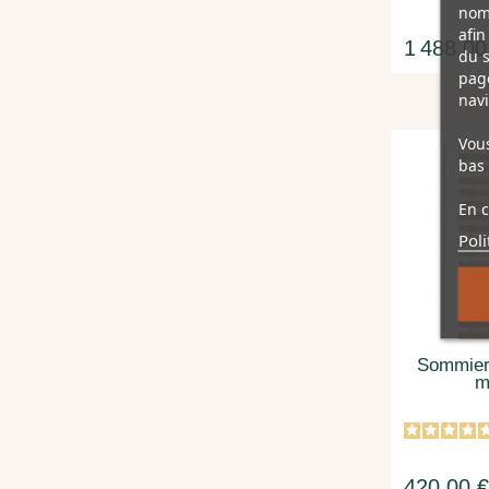
nomb
afin
1 488,00
du s
page
navi
Vous
bas 
En c
Poli
Sommier
m
420,00 