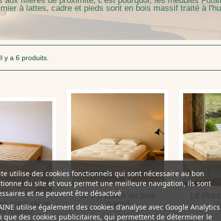
 aux filières de proximité, c'est pourquoi, les meubles Futa
r à lattes, cadre et pieds sont en bois massif traité à l'huil
Il y a 6 produits.
ite utilise des cookies fonctionnels qui sont nécessaire au bon
tionne du site et vous permet une meilleure navigation, ils sont
ssaires et ne peuvent être désactivé
Lit Pyrénées en bois
Lit Plan
ées sans plage
massif
m
INE utilise également des cookies d'analyse avec Google Analytics
is massif
i que des cookies publicitaires, qui permettent de déterminer le