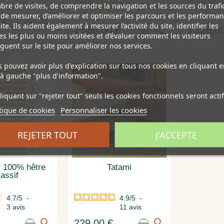
re de visites, de comprendre la navigation et les sources du trafic
5
/
5
-
1
avis
 de mesurer, d’améliorer et optimiser les parcours et les performa
 €
ite. Ils aident également à mesurer l’activité du site, identifier les
1 588,00 €
1 226,0
s les plus ou moins visitées et d’évaluer comment les visiteurs
guent sur le site pour améliorer nos services.
 pouvez avoir plus d'explication sur tous nos cookies en cliquant e
à gauche "plus d'information".
liquant sur "rejeter tout" seuls les cookies fonctionnels seront actif
tique de cookies
Personnaliser les cookies
REJETER TOUT
J'ACCEPTE
 100% hêtre
Tatami
assif
4.7
/
5
-
4.9
/
5
-
3
avis
11
avis
€
229,00 €