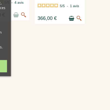
,
5
/
5
-
4
avis
5
/
5
-
1
avis
nces
0 €
366,00 €
n
s.