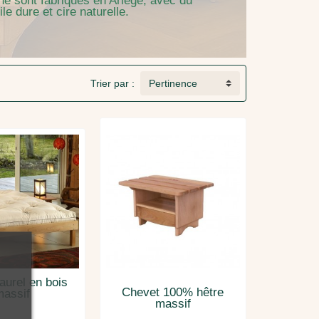
ine sont fabriqués en Ariège, avec du
e dure et cire naturelle.
Trier par :
Pertinence
taurel en bois
Chevet 100% hêtre
assif
massif