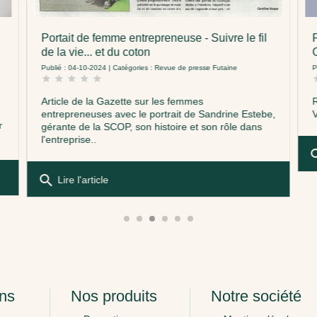
Portait de femme entrepreneuse - Suivre le fil
de la vie... et du coton
Publié : 04-10-2024 | Catégories :
Revue de presse Futaine
P
star
star
star
star
star
s
Article de la Gazette sur les femmes
entrepreneuses avec le portrait de Sandrine Estebe,
r
gérante de la SCOP, son histoire et son rôle dans
l'entreprise..
se
search
Lire l'article
ons
Nos produits
Notre société