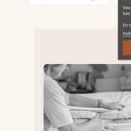
Vous
bas 
En c
Poli