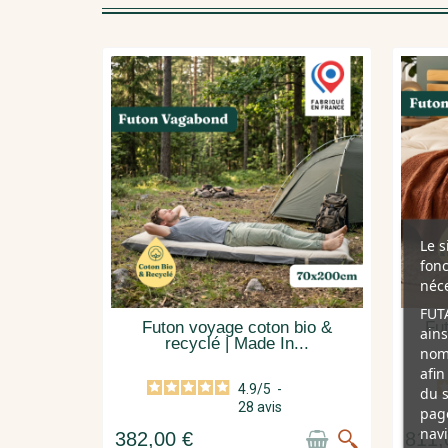
Le s
fonc
néce
FUTA
Futon voyage coton bio &
Fu
ains
recyclé | Made In...
nomb
afin
4.9
/
5
-
du s
28
avis
page
navi
382,00 €
811,