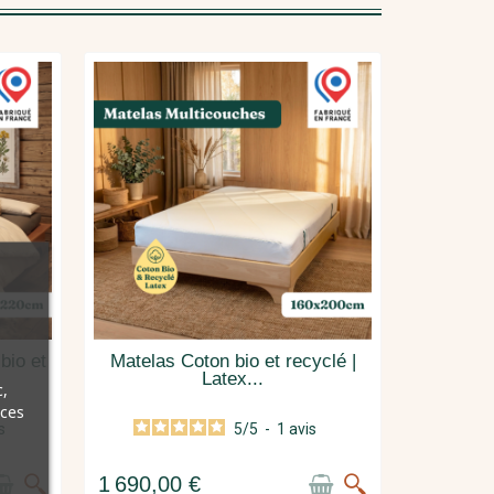
bio et
Matelas Coton bio et recyclé |
Latex...
,
nces
s
5
/
5
-
1
avis
1 690,00 €