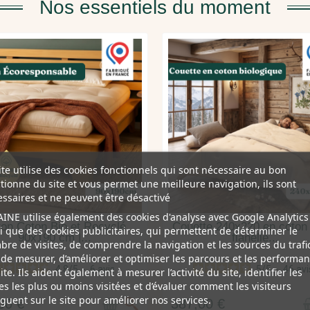
Nos essentiels du moment
ite utilise des cookies fonctionnels qui sont nécessaire au bon
tionne du site et vous permet une meilleure navigation, ils sont
ssaires et ne peuvent être désactivé
INE utilise également des cookies d'analyse avec Google Analytics
ton Coton Bio et Recyclé
Couette 240x220 en coton 
i que des cookies publicitaires, qui permettent de déterminer le
90x190 cm |...
flanelle...
re de visites, de comprendre la navigation et les sources du trafic
 de mesurer, d’améliorer et optimiser les parcours et les performa
4.8
/
5
-
6
avis
5
/
5
-
46
avi
ite. Ils aident également à mesurer l’activité du site, identifier les
s les plus ou moins visitées et d’évaluer comment les visiteurs
guent sur le site pour améliorer nos services.
00 €
387,00 €