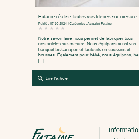
Futaine réalise toutes vos literies sur-mesure
Publié : 07-10-2024 | Catégories :
Actualité Futaine
star
star
star
star
star
 au pied
Notre savoir faire nous permet de fabriquer tous
 la
nos articles sur-mesure. Nous équipons aussi vos
 à vous
banquettes/canapés et fauteuils en coussins et
.
housses. Également pour bébé, nous équipons, be
[...]
search
Lire l'article
Informati