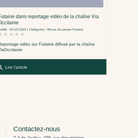
Futaine dans reportage vidéo de la chaîne Via
Futaine d
Occitanie
Novembre
ublié : 04-10-2024 | Catégories :
Revue de presse Futaine
Publié : 04-08-
tar
star
star
star
star
star
star
star
star
Reportage vidéo sur Futaine diffusé par la chaîne
Zoom sur F
ViaOccitanie
quelques an
Le concept 
d'articles 
arch
première
Lire l'article
search
Lire l'ar
Contactez-nous
Z.A de Joulieu, 239, rue des mûriers