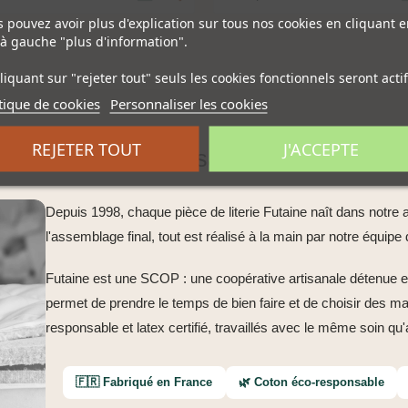
 pouvez avoir plus d'explication sur tous nos cookies en cliquant e
à gauche "plus d'information".
liquant sur "rejeter tout" seuls les cookies fonctionnels seront actif
tique de cookies
Personnaliser les cookies
REJETER TOUT
J'ACCEPTE
Plus de 25 ans de savoir-faire artisanal
Depuis 1998, chaque pièce de literie Futaine naît dans notre a
l'assemblage final, tout est réalisé à la main par notre équipe
Futaine est une SCOP : une coopérative artisanale détenue e
permet de prendre le temps de bien faire et de choisir des ma
responsable et latex certifié, travaillés avec le même soin qu'
🇫🇷 Fabriqué en France
🌿 Coton éco-responsable