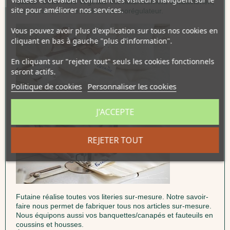
qualité. Cette fibre végétale est naturellement antibactérien,
site pour améliorer nos services.
antiacarien, et un excellent thermorégulateur.
Vous pouvez avoir plus d'explication sur tous nos cookies en
cliquant en bas à gauche "plus d'information".
En cliquant sur "rejeter tout" seuls les cookies fonctionnels
seront actifs.
Politique de cookies
Personnaliser les cookies
100% Coton bio
J'ACCEPTE
REJETER TOUT
Futaine réalise toutes vos literies sur-mesure. Notre savoir-
faire nous permet de fabriquer tous nos articles sur-mesure.
Nous équipons aussi vos banquettes/canapés et fauteuils en
coussins et housses.