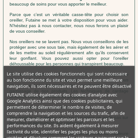
beaucoup de soins pour vous apporter le meilleur.
Parce que c’est un véritable casse-tête pour choisir son
oreiller, Futaine se met à votre disposition pour vous aider.
N’hésitez pas à nous contacter, nous nous ferons un plaisir
de vous conseiller.
Nos oreillers ne se lavent pas. Nous vous conseillons de les
protéger avec une sous taie, mais également de les aérer et
de les mettre au soleil régulièrement afin qu’ils conservent
leur gonflant. Vous pouvez aussi opter pour l’oreiller
déhoussable pour les personnes qui transpirent beaucoup.
Le site utilise des cookies fonctionnels qui sont nécessaire
Futaine, c’est plus de 25 ans d’existence, et d’expertise
au bon fonctionne du site et vous permet une meilleure
dans la fabrication de matelas.
Au fil du temps, nous
n’avons cessé d’apporter des améliorations dans le
navigation, ils sont nécessaires et ne peuvent être désactivé
garnissage de nos produits. Les techniques de cardage
FUTAINE utilise également des cookies d'analyse avec
actuelles nous permettent de proposer :
Google Analytics ainsi que des cookies publicitaires, qui
permettent de déterminer le nombre de visites, de
Un coton plus aéré qui optimise le confort,
comprendre la navigation et les sources du trafic, afin de
Des nappes plus solides afin que la matière ne parte pas sur
mesurer, d’améliorer et optimiser les parcours et les
les côtés et permettent une uniformité.
performances du site. Ils aident également à mesurer
l’activité du site, identifier les pages les plus ou moins
Dormir dans du coton, c’est avoir un sommeil de meilleure
visitées et d’évaluer comment les visiteurs naviguent sur le