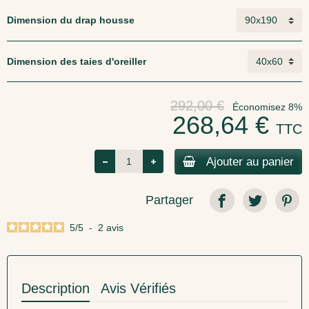
Dimension du drap housse
Dimension des taies d'oreiller
292,00 €
Économisez 8%
268,64 €
TTC
Ajouter au panier
Partager
5
/
5
-
2
avis
Description
Avis Vérifiés