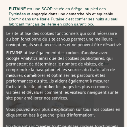
FUTAINE
est une SCOP située en Ariège, au pied des
Pyrénées et
engagée dans une démarche bio et équitable
.
Dormir dans une literie Futaine c'est confier ses nuits au seul
fabricant français de literie en coton garanti bio.
Le site utilise des cookies fonctionnels qui sont nécessaire
Nous travaillons avec des fournisseurs qui nous garantissent
au bon fonctionne du site et vous permet une meilleure
des matières premières bio de façon à obtenir une traçabilité
de nos produits d’un bout à l’autre de la chaîne.
navigation, ils sont nécessaires et ne peuvent être désactivé
FUTAINE utilise également des cookies d'analyse avec
Tissages 100% coton bio
Google Analytics ainsi que des cookies publicitaires, qui
Lavable en machine à 40°c
permettent de déterminer le nombre de visites, de
Garantie 1 ans
contre tous défauts de fabrication
Nous pouvons réaliser votre linge de lit sur-
comprendre la navigation et les sources du trafic, afin de
mesure
mesurer, d’améliorer et optimiser les parcours et les
performances du site. Ils aident également à mesurer
l’activité du site, identifier les pages les plus ou moins
visitées et d’évaluer comment les visiteurs naviguent sur le
site pour améliorer nos services.
Vous pouvez avoir plus d'explication sur tous nos cookies en
cliquant en bas à gauche "plus d'information".
100% Coton bio
En cliquant sur "rejeter tout" seuls les cookies fonctionnels