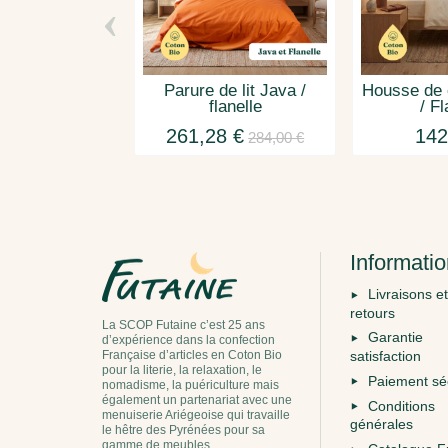
‹
Parure de lit Java /
Housse de 
flanelle
/ Fl
261,28 €
142
284,00 €
Informati
Livraisons et
retours
La SCOP Futaine c’est 25 ans
Garantie
d’expérience dans la confection
Française d’articles en Coton Bio
satisfaction
pour la literie, la relaxation, le
Paiement sé
nomadisme, la puériculture mais
également un partenariat avec une
Conditions
menuiserie Ariégeoise qui travaille
générales
le hêtre des Pyrénées pour sa
gamme de meubles