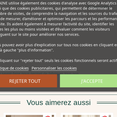
INE utilise également des cookies d'analyse avec Google Analytics
Disponibilité :
i que des cookies publicitaires, qui permettent de déterminer le
re de visites, de comprendre la navigation et les sources du trafic
 de mesurer, d’améliorer et optimiser les parcours et les performa
ite. Ils aident également à mesurer l’activité du site, identifier les
s les plus ou moins visitées et d’évaluer comment les visiteurs
guent sur le site pour améliorer nos services.
 pouvez avoir plus d'explication sur tous nos cookies en cliquant e
à gauche "plus d'information".
liquant sur "rejeter tout" seuls les cookies fonctionnels seront actif
tique de cookies
Personnaliser les cookies
re savoir-faire nous permet de fabriquer tous nos
REJETER TOUT
J'ACCEPTE
teuils en coussins et housses.
Vous aimerez aussi