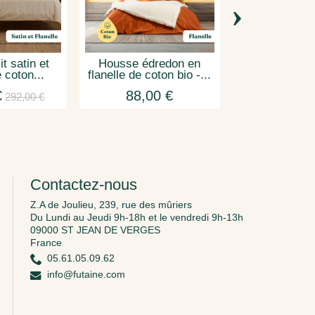
›
it satin et
Housse édredon en
Drap plat fl
e coton...
flanelle de coton bio -...
satin en co
€
88,00 €
112,0
292,00 €
Contactez-nous
Z.A de Joulieu, 239, rue des mûriers
Du Lundi au Jeudi 9h-18h et le vendredi 9h-13h
09000 ST JEAN DE VERGES
France
05.61.05.09.62
info@futaine.com