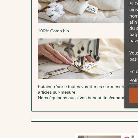
FUTA
ains
nomb
afin
du s
100% Coton bio
page
navi
Vous
bas 
En c
Poli
Futaine réalise toutes vos literies sur-mesure. Not
articles sur-mesure.
Nous équipons aussi vos banquettes/canapés et fau