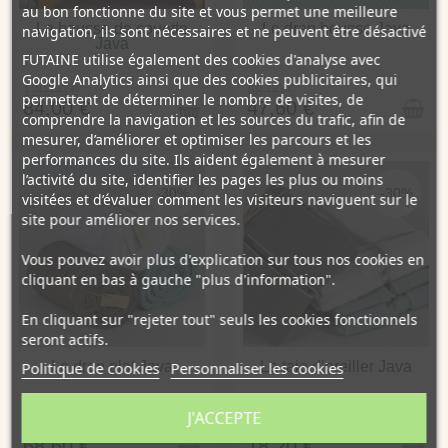
au bon fonctionne du site et vous permet une meilleure
La housse de couette
Le drap housse Java
navigation, ils sont nécessaires et ne peuvent être désactivé
Java
FUTAINE utilise également des cookies d'analyse avec
Google Analytics ainsi que des cookies publicitaires, qui
120,00 €
68,00 €
permettent de déterminer le nombre de visites, de
84,00 €
47,60 €
comprendre la navigation et les sources du trafic, afin de
mesurer, d’améliorer et optimiser les parcours et les
performances du site. Ils aident également à mesurer
l’activité du site, identifier les pages les plus ou moins
-30%
-30%
visitées et d’évaluer comment les visiteurs naviguent sur le
site pour améliorer nos services.
Vous pouvez avoir plus d'explication sur tous nos cookies en
cliquant en bas à gauche "plus d'information".
En cliquant sur "rejeter tout" seuls les cookies fonctionnels
seront actifs.
Politique de cookies
Personnaliser les cookies
Le drap plat Java
La taie d’oreiller Java
J'ACCEPTE
98,00 €
26,00 €
68,60 €
18,20 €