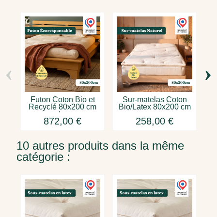
‹
›
Futon Coton Bio et
Sur-matelas Coton
Recyclé 80x200 cm
Bio/Latex 80x200 cm
8
|...
872,00 €
258,00 €
10 autres produits dans la même
catégorie :