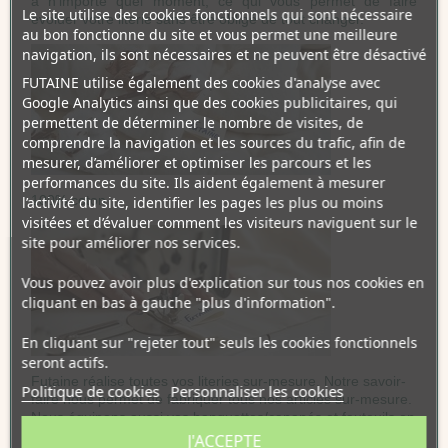
à n’importe quel moment, ce qui
vous permet de faire
Le site utilise des cookies fonctionnels qui sont nécessaire
évoluer votre literie sans être obligé de tout changer.
au bon fonctionne du site et vous permet une meilleure
navigation, ils sont nécessaires et ne peuvent être désactivé
FUTAINE utilise également des cookies d'analyse avec
Google Analytics ainsi que des cookies publicitaires, qui
permettent de déterminer le nombre de visites, de
comprendre la navigation et les sources du trafic, afin de
mesurer, d’améliorer et optimiser les parcours et les
performances du site. Ils aident également à mesurer
100% coton
l’activité du site, identifier les pages les plus ou moins
visitées et d’évaluer comment les visiteurs naviguent sur le
site pour améliorer nos services.
Vous pouvez avoir plus d'explication sur tous nos cookies en
cliquant en bas à gauche "plus d'information".
En cliquant sur "rejeter tout" seuls les cookies fonctionnels
seront actifs.
Futaine réalise toutes vos literies sur-mesure. Notre savoir-
Politique de cookies
Personnaliser les cookies
faire nous permet de fabriquer tous nos articles sur-mesure.
Nous équipons aussi vos banquettes/canapés et fauteuils en
coussins et housses.
J'ACCEPTE